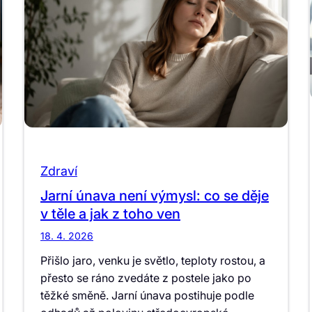
Zdraví
Jarní únava není výmysl: co se děje
v těle a jak z toho ven
18. 4. 2026
Přišlo jaro, venku je světlo, teploty rostou, a
přesto se ráno zvedáte z postele jako po
těžké směně. Jarní únava postihuje podle