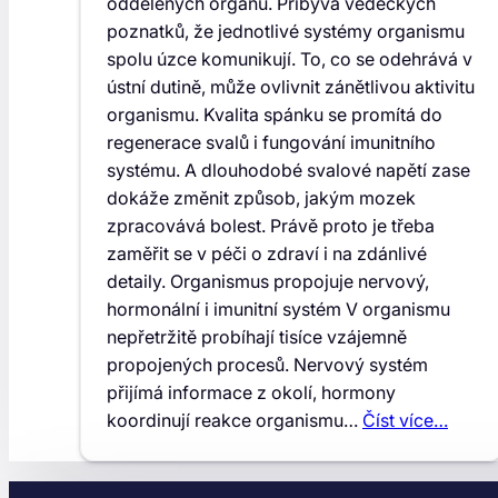
oddělených orgánů. Přibývá vědeckých
poznatků, že jednotlivé systémy organismu
spolu úzce komunikují. To, co se odehrává v
ústní dutině, může ovlivnit zánětlivou aktivitu
organismu. Kvalita spánku se promítá do
regenerace svalů i fungování imunitního
systému. A dlouhodobé svalové napětí zase
dokáže změnit způsob, jakým mozek
zpracovává bolest. Právě proto je třeba
zaměřit se v péči o zdraví i na zdánlivé
detaily. Organismus propojuje nervový,
hormonální i imunitní systém V organismu
nepřetržitě probíhají tisíce vzájemně
propojených procesů. Nervový systém
přijímá informace z okolí, hormony
koordinují reakce organismu…
Číst více…