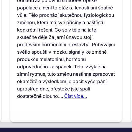
odhadů až polovinu středoevropské
populace a není to otázka lenosti ani špatné
vůle. Tělo prochází skutečnou fyziologickou
změnou, která má své příčiny a naštěstí i
konkrétní řešení. Co se v těle na jaře
skutečně děje Za jarní únavou stojí
především hormonální přestavba. Přibývající
světlo spouští v mozku signály ke změně
produkce melatoninu, hormonu
odpovědného za spánek. Tělo, zvyklé na
zimní rytmus, tuto změnu nestihne zpracovat
okamžitě a výsledkem je pocit vyčerpání
uprostřed dne, přestože jste spali
dostatečně dlouho.…
Číst více…