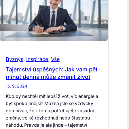
Byznys
, 
Inspirace
, 
Vše
Tajemství úspěšných: Jak vám pět
minut denně může změnit život
15. 9. 2024
Kdo by nechtěl mít lepší život, víc energie a
být spokojenější? Možná jste se vždycky
domnívali, že k tomu potřebujete zásadní
změny, velké rozhodnutí nebo šťastnou
náhodu. Pravda je ale jinde – tajemství