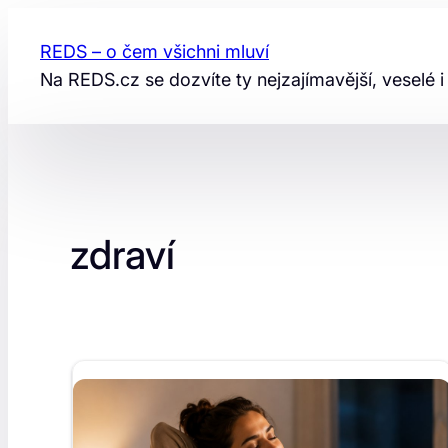
Přeskočit
na
REDS – o čem všichni mluví
obsah
Na REDS.cz se dozvíte ty nejzajímavější, veselé i
zdraví